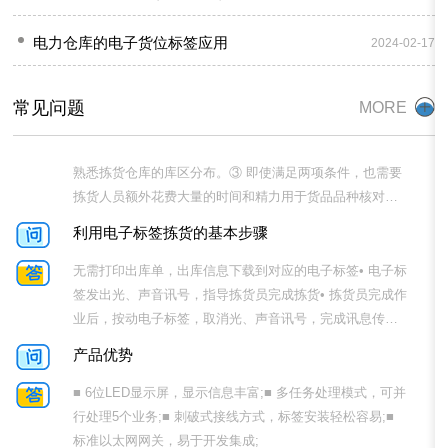
库解决拣选过程中的效率和准确性问题，并且可以与立体
环2-6的过程，直至结束• 其他：可能还会包括对批号、保
熟悉拣货仓库的库区分布。③ 即使满足两项条件，也需要
库、机器人等设备连接，进一步提升原材料出库效率。
质期等的检查等
拣货人员额外花费大量的时间和精力用于货品品种核对和
电力仓库的电子货位标签应用
2024-02-17
库位寻找。④ 即使最熟练的拣货人员，经过长时间的拣货
利用电子标签拣货的基本步骤
作业，拣货效率和准确率也会大大下降。⑤ 企业人员流
常见问题
MORE
动，新员工又要花费很长的时间去熟悉货品品种和仓库的
无需打印出库单，出库信息下载到对应的电子标签• 电子标
库区分布。效率和准确率都无法的到保障。
签发出光、声音讯号，指导拣货员完成拣货• 拣货员完成作
业后，按动电子标签，取消光、声音讯号，完成讯息传回
控制系统• 拣货员按其他电子标签只是继续进行拣货电子标
产品优势
签使拣货成为一种简单的劳动，拣货员只需要完成三个动
作：• 看/听• 拣• 按
■ 6位LED显示屏，显示信息丰富;■ 多任务处理模式，可并
行处理5个业务;■ 刺破式接线方式，标签安装轻松容易;■
标准以太网网关，易于开发集成;
ptl电子智能拣选系统特点？
1、高速度-每小时可处理1万件以上的货品；2、高精度-1毫
米级的定位精度；3、高效率-平均每小时可以处理1000箱
以上；4、低能耗-每台设备的用电量仅为0.5度；5、智能化
程度较高-可实现人机对话功能。
信号灯有哪些？