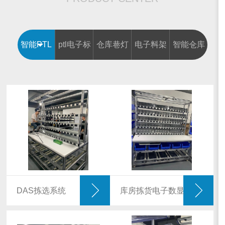
智能PTL
ptl电子标
仓库巷灯
电子料架
智能仓库
拣选系统
签
WMS
DAS拣选系统
库房拣货电子数显