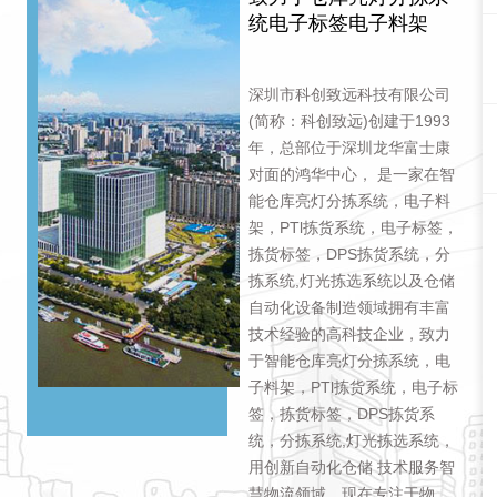
统电子标签电子料架
深圳市科创致远科技有限公司
(简称：科创致远)创建于1993
年，总部位于深圳龙华富士康
对面的鸿华中心， 是一家在智
能仓库亮灯分拣系统，电子料
架，PTl拣货系统，电子标签，
拣货标签，DPS拣货系统，分
拣系统,灯光拣选系统以及仓储
自动化设备制造领域拥有丰富
技术经验的高科技企业，致力
于智能仓库亮灯分拣系统，电
子料架，PTl拣货系统，电子标
签，拣货标签，DPS拣货系
统，分拣系统,灯光拣选系统，
用创新自动化仓储 技术服务智
慧物流领域。现在专注于物流