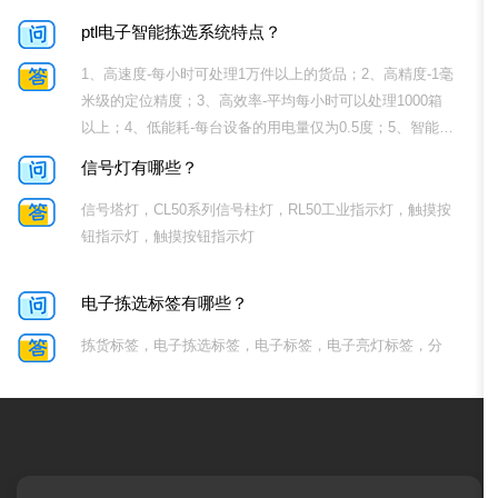
信号塔灯，CL50系列信号柱灯，RL50工业指示灯，触摸按
钮指示灯，触摸按钮指示灯
电子拣选标签有哪些？
拣货标签，电子拣选标签，电子标签，电子亮灯标签，分
拣标签，库房拣货电子数显标签，货架安装亮灯数显
仓库亮灯分拣系统有哪些
PTl拣货系统，仓库亮灯分拣系统，DPS拣货系统 ,灯光拣
选系统，专业WMS智能仓储系统，ERP和MES对接
应用行业
（1） 电商行业随着电商的快速发展，导致仓库货品分拣发
关于我们
产品中心
解决方案
应用案例
新闻中心
货面临越来越大的挑战。体现电商服务质量的实质是订单
公司简介
智能PTL拣选系统
仓储亮灯分拣系统
技术动态
履行效率，日订单处理量才是判断一个电商企业物流中心