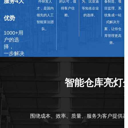
服务4大
件研发人
的认可，值
为、比亚迪
备制造、项
才，是国内
得客户信
等知名企业
目监理、系
领先的人工
赖。
的选择。
统集成一站
优势
智能算法团
式解决方
队。
案，让你仓
1000+用
库管理更高
户的选
效。
择，
一步解决
仓库快速
点拣行业
瓶颈
智能仓库亮灯
ADVANTAGE
S
围绕成本、效率、质量、服务为客户提供高