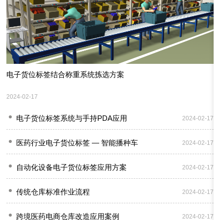
仓库亮灯分拣系统有哪些
PTl拣货系统，仓库亮灯分拣系统，DPS拣货系统 ,灯光拣
选系统，专业WMS智能仓储系统，ERP和MES对接
电子货位标签结合称重系统拣选方案
应用行业
（1） 电商行业随着电商的快速发展，导致仓库货品分拣发
2024-02-17
货面临越来越大的挑战。体现电商服务质量的实质是订单
电子货位标签系统与手持PDA应用
2024-02-17
履行效率，日订单处理量才是判断一个电商企业物流中心
能力的关键指标。PTL系统可以有效地提高发货效率、减少
传统的拣货方式
医药行业电子货位标签 — 智能播种车
2024-02-17
发货错误率以及减少企业人力投入。（2）电子行业电子行
业的零部件具有多、杂、小的特点，PTL系统可以根据每种
• 传统拣货方式一般是按纸张拣货单进行作业的，主要分以
自动化设备电子货位标签应用方案
电子产品的BOM进行分解，为SMT、人工总装等生产环节
2024-02-17
下几个步骤：• 打印出库单据（打单）• 首先要找到出库单
提供标准化的拣选系统，同时还可以与AGV、自动上料机
所列的正确库位（看单——找库位）• 核对库位存放货品与
等设备配合工作，大大提高原材料配送效率。（4）组装类
传统仓库标准作业流程
出库单所列是否一直（看单——核对货品）• 按出库单所列
2024-02-17
传统拣货方式的缺点
行业例如机床设备、家电、消费电子品、发动机等，组装
商品的数量拣取（看单——核对数量）• 记录已完成情况
类行业订单多，品种多，PTL都可以为该类行业的原材料仓
（记录）• 拣取出库单中下一品种（看单——下一品）• 循
跨境医药电商仓库改造应用案例
① 要求拣货人员必须熟悉被拣货品。② 要求拣货人员必须
2024-02-17