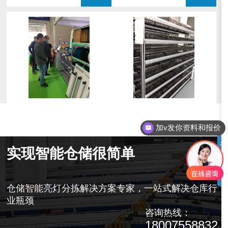
仓库亮灯分拣
精益仓库拣货
加v18007558832
在
查看更多
实现智能仓储很简单
线
咨
询
仓储智能亮灯分拣解决方案专家，一站式解决仓库行
业瓶颈
咨询热线：
18007558832