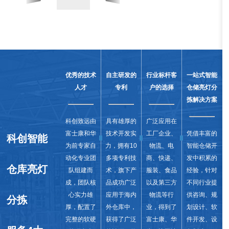
优秀的技术
自主研发的
行业标杆客
一站式智能
人才
专利
户的选择
仓储亮灯分
拣解决方案
科创致远由
具有雄厚的
广泛应用在
富士康和华
技术开发实
工厂企业、
凭借丰富的
科创智能
为前专家自
力，拥有10
物流、电
智能仓储开
动化专业团
多项专利技
商、快递、
发中积累的
仓库亮灯
队组建而
术，旗下产
服装、食品
经验，针对
成，团队核
品成功广泛
以及第三方
不同行业提
心实力雄
应用于海内
物流等行
供咨询、规
分拣
厚，配置了
外仓库中，
业，得到了
划设计、软
完整的软硬
获得了广泛
富士康、华
件开发、设