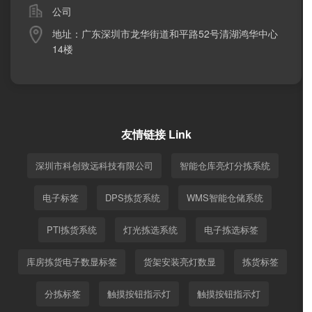
公司
产品图片
ptl电子标签
行业资讯
能力的关键指标。PTL系统可以有效地提高发货效率、减少
传统的拣货方式
案例图片
仓库巷灯
常见问题
地址：广东深圳市龙华街道和平路52号清湖鸿华中心
发货错误率以及减少企业人力投入。（2）电子行业电子行
PTL视频
电子料架
14楼
业的零部件具有多、杂、小的特点，PTL系统可以根据每种
• 传统拣货方式一般是按纸张拣货单进行作业的，主要分以
合作客户
智能仓库WMS
电子产品的BOM进行分解，为SMT、人工总装等生产环节
下几个步骤：• 打印出库单据（打单）• 首先要找到出库单
提供标准化的拣选系统，同时还可以与AGV、自动上料机
所列的正确库位（看单——找库位）• 核对库位存放货品与
等设备配合工作，大大提高原材料配送效率。（4）组装类
出库单所列是否一直（看单——核对货品）• 按出库单所列
传统拣货方式的缺点
行业例如机床设备、家电、消费电子品、发动机等，组装
商品的数量拣取（看单——核对数量）• 记录已完成情况
友情链接 Link
类行业订单多，品种多，PTL都可以为该类行业的原材料仓
（记录）• 拣取出库单中下一品种（看单——下一品）• 循
① 要求拣货人员必须熟悉被拣货品。② 要求拣货人员必须
库解决拣选过程中的效率和准确性问题，并且可以与立体
环2-6的过程，直至结束• 其他：可能还会包括对批号、保
熟悉拣货仓库的库区分布。③ 即使满足两项条件，也需要
深圳市科创致远科技有限公司
智能仓库亮灯分拣系统
库、机器人等设备连接，进一步提升原材料出库效率。
质期等的检查等
拣货人员额外花费大量的时间和精力用于货品品种核对和
库位寻找。④ 即使最熟练的拣货人员，经过长时间的拣货
利用电子标签拣货的基本步骤
电子标签
DPS拣货系统
WMS智能仓储系统
作业，拣货效率和准确率也会大大下降。⑤ 企业人员流
动，新员工又要花费很长的时间去熟悉货品品种和仓库的
无需打印出库单，出库信息下载到对应的电子标签• 电子标
PTl拣货系统
灯光拣选系统
电子拣选标签
库区分布。效率和准确率都无法的到保障。
签发出光、声音讯号，指导拣货员完成拣货• 拣货员完成作
业后，按动电子标签，取消光、声音讯号，完成讯息传回
库房拣货电子数显标签
货架安装亮灯数显
拣货标签
控制系统• 拣货员按其他电子标签只是继续进行拣货电子标
产品优势
签使拣货成为一种简单的劳动，拣货员只需要完成三个动
分拣标签
触摸按钮指示灯
触摸按钮指示灯
作：• 看/听• 拣• 按
■ 6位LED显示屏，显示信息丰富;■ 多任务处理模式，可并