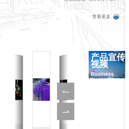
智能分拣设备、电商仓库分
拣、 条码采集设备以及智能输
查看更多
送系统的研发、生产和销售。
公司拥有强大的技术 背景和深
厚的自主研发能力，核心团队
来自于富士康和华为，且与多
家大学自动化实验室达成深度
合作，95%技术人才拥有本科
产品宣传
或者硕士学历。 目前沃港智能
视频
客户包含···
Business
promotion