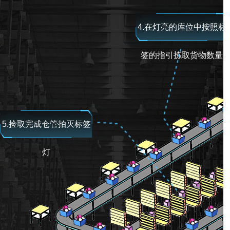
4.在灯亮的库位中按照标
签的指引拣取货物数量
5.捡取完成仓管拍灭标签
灯