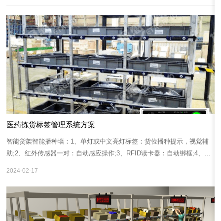
医药拣货标签管理系统方案
智能货架智能播种墙：1、单灯或中文亮灯标签：货位播种提示，视觉辅
助;2、红外传感器一对：自动感应操作;3、RFID读卡器：自动绑框;4、智
能货框：配置RFID电子标签，承载货框和订单信息;5、专用定制货架：配
2024-02-17
合硬件量身定制，耐用，防撞，内置线槽，美观;6、扫码平台：固定式扫
码，解放双手，提高作业效率维度;7、RFID打包台：